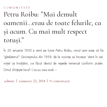
COMUNITATE
Petru Roibu: ”Mai demult
oamenii…erau de toate felurile, ca
și acum. Cu mai mult respect
totuși.”
În 25 ianuarie 1935 a venit pe lume Petru Roibu, omul care avea să fie
”gladiatorul” Săvineștiului din 1959, de la sosirea sa încoace. Venit în sat,
inițial ca învățător, s-a făcut destul de repede remarcat conform zicalei:
Omul sfințește locul!
Citește mai mult
admin
ianuarie 22, 2014
0 comentarii