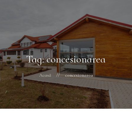
Acasă
Despre Noi
Galerie Foto
Blog
Contact
Tag: concesionarea
Acasă
concesionarea