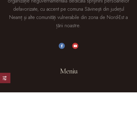
organizație neguvernamentală dedicată sprijinirii persoanelor
defavorizate, cu accent pe comuna Săvinești din județul
Neamț și alte comunități vulnerabile din zona de Nord-Est a
țării noastre.
Meniu
Acasă
Despre Noi
Galerie Foto
Blog
Contact