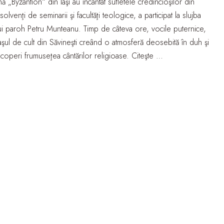
 „Byzantion“ din Iaşi au încântat sufletele credincioşilor din
lvenţi de seminarii şi facultăţi teologice, a participat la slujba
otului paroh Petru Munteanu. Timp de câteva ore, vocile puternice,
aşul de cult din Săvineşti creând o atmosferă deosebită în duh şi
coperi frumuseţea cântărilor religioase. Citeşte …