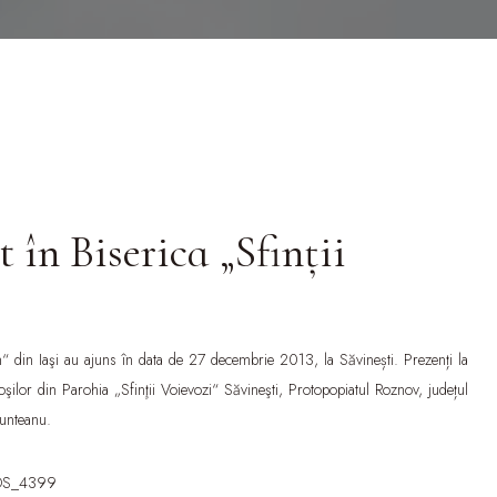
 în Biserica „Sfinții
din Iaşi au ajuns în data de 27 decembrie 2013, la Săvinești. Prezenți la
ioşilor din Parohia „Sfinţii Voievozi“ Săvineşti, Protopopiatul Roznov, județul
Munteanu.