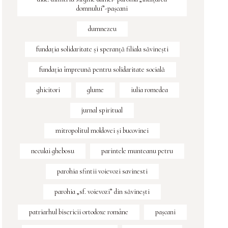
domnului”-pașcani
dumnezeu
fundaţia solidaritate şi speranţă filiala săvineşti
fundația împreună pentru solidaritate socială
ghicitori
glume
iulia romedea
jurnal spiritual
mitropolitul moldovei și bucovinei
neculai ghebosu
parintele munteanu petru
parohia sfintii voievozi savinesti
parohia „sf. voievozi” din săvinești
patriarhul bisericii ortodoxe române
pașcani