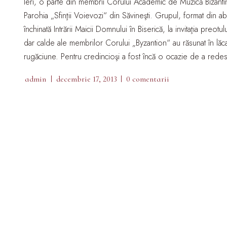
Ieri, o parte din membrii Corului Academic de Muzică Bizantină
Parohia „Sfinţii Voievozi“ din Săvineşti. Grupul, format din abso
închinată Intrării Maicii Domnului în Biserică, la invitaţia pre
dar calde ale membrilor Corului „Byzantion“ au răsunat în lăc
rugăciune. Pentru credincioşi a fost încă o ocazie de a redes
admin
decembrie 17, 2013
0 comentarii