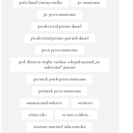
poftă bună! tincuța vasîlca
pr. munteanu
pr. petru munteanu
preafericitul părinte daniel
preafericitul părinte patriarh daniel
preot petru munteanu
prof. dimitriu sîrghie vasilica- colegiul naţional „m.
sadoveanu”-paşcani
părintele paroh petru munteanu
părintele petru munteanu
samariteanul milostiv
savinesti
sfinţii zilei
să mai și râdem...
sănătate maximă! iulia romedea