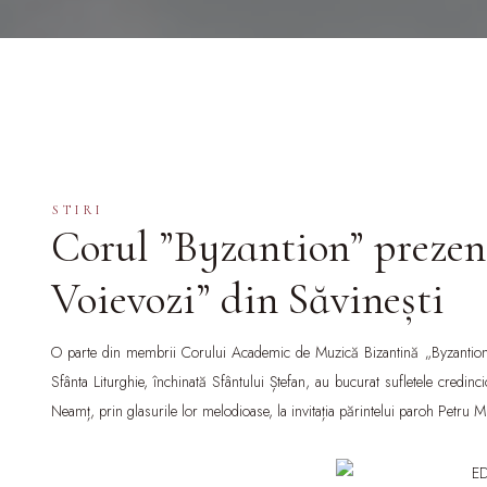
STIRI
Corul ”Byzantion” prezent
Voievozi” din Săvinești
O parte din membrii Corului Academic de Muzică Bizantină „Byzantion“ 
Sfânta Liturghie, închinată Sfântului Ștefan, au bucurat sufletele credinc
Neamț, prin glasurile lor melodioase, la invitația părintelui paroh Petru 