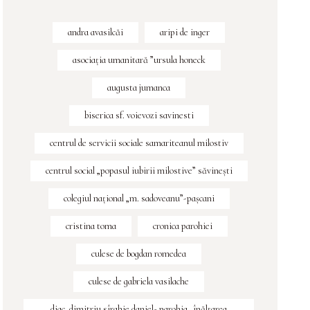
andra avasilcăi
aripi de inger
asociația umanitară ”ursula honeck
augusta jumanca
biserica sf. voievozi savinesti
centrul de servicii sociale samariteanul milostiv
centrul social „popasul iubirii milostive” săvineşti
colegiul naţional „m. sadoveanu”-paşcani
cristina toma
cronica parohiei
culese de bogdan romedea
culese de gabriela vasilache
diac. dimitriu sîrghie daniel- parohia „înălțarea