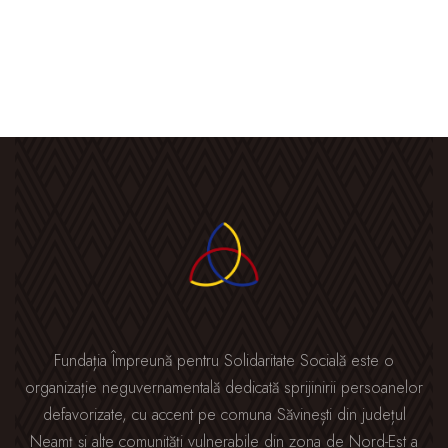
Fundația Împreună pentru Solidaritate Socială este o
organizație neguvernamentală dedicată sprijinirii persoanelor
defavorizate, cu accent pe comuna Săvinești din județul
Neamț și alte comunități vulnerabile din zona de Nord-Est a