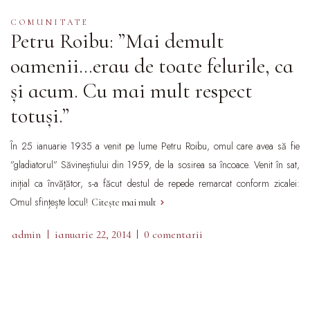
COMUNITATE
Petru Roibu: ”Mai demult
oamenii…erau de toate felurile, ca
și acum. Cu mai mult respect
totuși.”
În 25 ianuarie 1935 a venit pe lume Petru Roibu, omul care avea să fie
”gladiatorul” Săvineștiului din 1959, de la sosirea sa încoace. Venit în sat,
inițial ca învățător, s-a făcut destul de repede remarcat conform zicalei:
Omul sfințește locul!
Citește mai mult
admin
ianuarie 22, 2014
0 comentarii