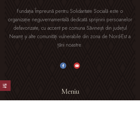
Fundația Împreună pentru Solidaritate Socială este o
organizație neguvernamentală dedicată sprijinirii persoanelor
defavorizate, cu accent pe comuna Săvinești din județul
Neamț și alte comunități vulnerabile din zona de Nord-Est a
țării noastre.
Meniu
Acasă
Despre Noi
Galerie Foto
Blog