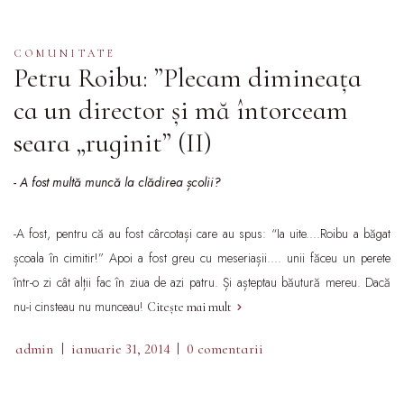
COMUNITATE
Petru Roibu: ”Plecam dimineața
ca un director și mă întorceam
seara „ruginit” (II)
- A fost multă muncă la clădirea școlii?
-A fost, pentru că au fost cârcotași care au spus: “Ia uite....Roibu a băgat
școala în cimitir!” Apoi a fost greu cu meseriașii.... unii făceu un perete
într-o zi cât alții fac în ziua de azi patru. Și așteptau băutură mereu. Dacă
nu-i cinsteau nu munceau!
Citește mai mult
admin
ianuarie 31, 2014
0 comentarii