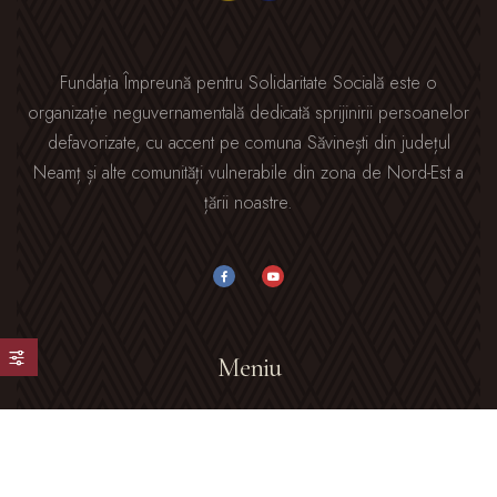
Fundația Împreună pentru Solidaritate Socială este o
organizație neguvernamentală dedicată sprijinirii persoanelor
defavorizate, cu accent pe comuna Săvinești din județul
Neamț și alte comunități vulnerabile din zona de Nord-Est a
țării noastre.
Meniu
Acasă
Despre Noi