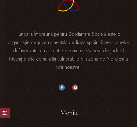
Fundația Împreună pentru Solidaritate Socială este o
organizație neguvernamentală dedicată sprijinirii persoanelor
defavorizate, cu accent pe comuna Săvinești din județul
Neamț și alte comunități vulnerabile din zona de Nord-Est a
țării noastre.
Meniu