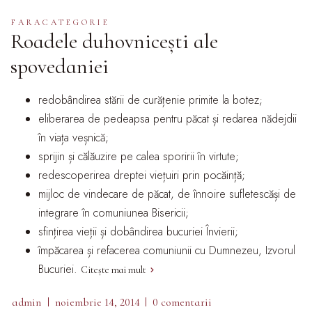
FARACATEGORIE
Roadele duhovnicești ale
spovedaniei
redobândirea stării de curățenie primite la botez;
eliberarea de pedeapsa pentru păcat și redarea nădejdii
în viața veșnică;
sprijin și călăuzire pe calea sporirii în virtute;
redescoperirea dreptei viețuiri prin pocăință;
mijloc de vindecare de păcat, de înnoire sufletescăși de
integrare în comuniunea Bisericii;
sfințirea vieții și dobândirea bucuriei Învierii;
împăcarea și refacerea comuniunii cu Dumnezeu, Izvorul
Bucuriei.
Citește mai mult
admin
noiembrie 14, 2014
0 comentarii