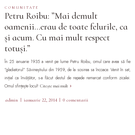
COMUNITATE
Petru Roibu: ”Mai demult
oamenii…erau de toate felurile, ca
și acum. Cu mai mult respect
totuși.”
În 25 ianuarie 1935 a venit pe lume Petru Roibu, omul care avea să fie
”gladiatorul” Săvineștiului din 1959, de la sosirea sa încoace. Venit în sat,
inițial ca învățător, s-a făcut destul de repede remarcat conform zicalei:
Omul sfințește locul!
Citește mai mult
admin
ianuarie 22, 2014
0 comentarii