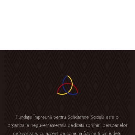
Fundația Împreună pentru Solidaritate Socială este o
organizație neguvernamentală dedicată sprijinirii persoanelor
defavorizate, cu accent pe comuna Săvinești din județul