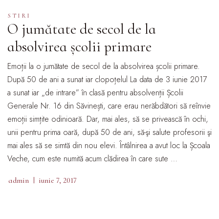
STIRI
O jumătate de secol de la
absolvirea școlii primare
Emoții la o jumătate de secol de la absolvirea școlii primare.
După 50 de ani a sunat iar clopoțelul La data de 3 iunie 2017
a sunat iar „de intrare” în clasă pentru absolvenții Școlii
Generale Nr. 16 din Săvinești, care erau nerăbdători să reînvie
emoții simțite odinioară. Dar, mai ales, să se privească în ochi,
unii pentru prima oară, după 50 de ani, să-şi salute profesorii şi
mai ales să se simtă din nou elevi. Întâlnirea a avut loc la Școala
Veche, cum este numită acum clădirea în care sute …
admin
iunie 7, 2017