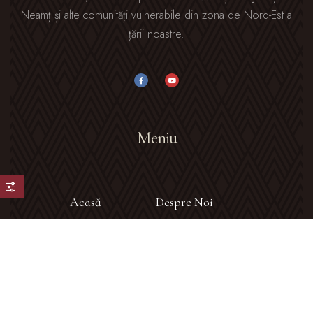
Neamț și alte comunități vulnerabile din zona de Nord-Est a
țării noastre.
Meniu
Acasă
Despre Noi
Galerie Foto
Blog
Contact