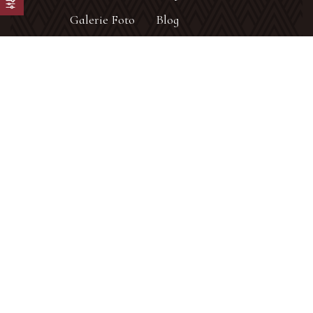
Galerie Foto
Blog
Contact
Contact info
Adresa:
Strada General Buniș, Săvinești,
Neamț
Telefon:
0751 250 508