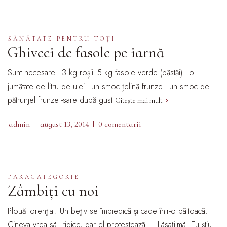
SĂNĂTATE PENTRU TOȚI
Ghiveci de fasole pe iarnă
Sunt necesare: -3 kg roșii -5 kg fasole verde (păstăi) - o
jumătate de litru de ulei - un smoc țelină frunze - un smoc de
pătrunjel frunze -sare după gust
Citește mai mult
admin
august 13, 2014
0 comentarii
FARACATEGORIE
Zâmbiți cu noi
Plouă torenţial. Un beţiv se împiedicã şi cade într-o bãltoacã.
Cineva vrea sã-l ridice, dar el protesteazã: − Lãsaţi-mã! Eu ştiu