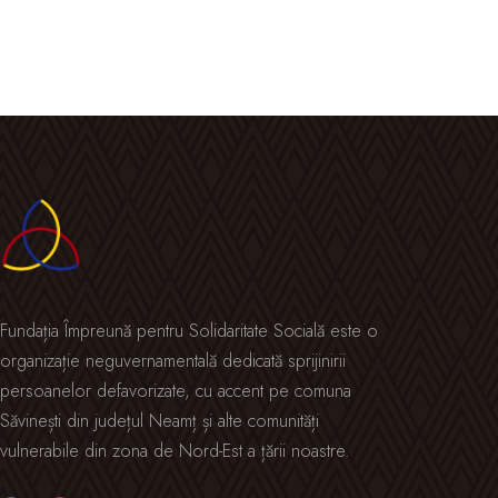
Fundația Împreună pentru Solidaritate Socială este o
organizație neguvernamentală dedicată sprijinirii
persoanelor defavorizate, cu accent pe comuna
Săvinești din județul Neamț și alte comunități
vulnerabile din zona de Nord-Est a țării noastre.