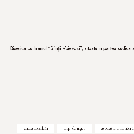
Biserica cu hramul “Sfinții Voievozi”, situata in partea sudica a
andra avasilcăi
aripi de inger
asociația umanitară