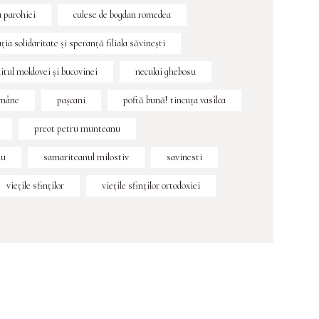
a parohiei
culese de bogdan romedea
ţia solidaritate şi speranţă filiala săvineşti
itul moldovei și bucovinei
neculai ghebosu
omâne
pașcani
poftă bună! tincuța vasîlca
preot petru munteanu
nu
samariteanul milostiv
savinesti
viețile sfinților
viețile sfinților ortodoxiei