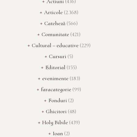
Actiuni
(436)
Articole
(2.368)
Cateheză
(566)
Comunitate
(421)
Cultural – educative
(229)
Cursuri
(5)
Editorial
(155)
evenimente
(183)
faracategorie
(99)
Fonduri
(2)
Ghicitori
(48)
Holy Bibile
(439)
Ioan
(2)