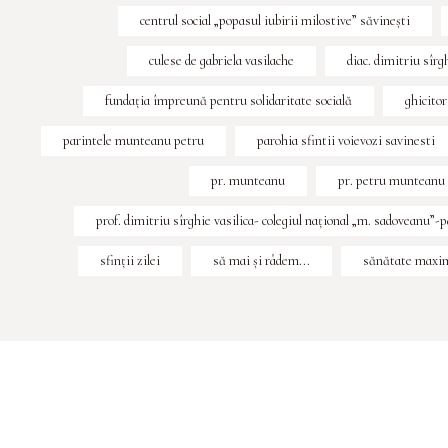
centrul social „popasul iubirii milostive” săvineşti
culese de gabriela vasilache
diac. dimitriu sîr
fundația împreună pentru solidaritate socială
ghicitor
parintele munteanu petru
parohia sfintii voievozi savinesti
pr. munteanu
pr. petru munteanu
prof. dimitriu sîrghie vasilica- colegiul naţional „m. sadoveanu”-
sfinţii zilei
să mai și râdem...
sănătate maxim