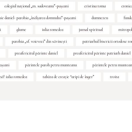
colegiul naţional „m. sadoveanu”-paşcani
cristina toma
cronic
ghie daniel- parohia „înălțarea domnului”-pașcani
dumnezeu
funda
i
glume
iulia romedea
jurnal spiritual
mitropol
parohia „sf. voievozi” din săvinești
patriarhul bisericii ortodoxe r
preafericitul părinte daniel
preafericitul părinte patriarh daniel
paşcani
părintele paroh petru munteanu
părintele petru muntea
ă! iulia romedea
tabăra de creaţie “aripi de înger”
troita