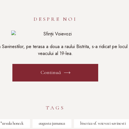
DESPRE NOI
 Savinestilor, pe terasa a doua a raului Bistrita, s-a ridicat pe locul 
veacului al 19-lea.
Continuă
TAGS
 ”ursula honeck
augusta jumanca
biserica sf. voievozi savinesti