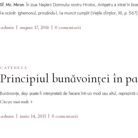
Sf. Mc. Miron.
În ziua Naşterii Domnului nostru Hristos, Antipatru a intrat în bi
l-a ocărât. Ighemonul, prinzându-l, l-a muncit cumplit (Vieţile sfinţilor, XII, p. 567
admin
august 17, 2016
0 comentarii
CATEHEZĂ
Principiul bunăvoinței în p
Bunăvoința, deși poate fi interpretată de fiecare într-un mod sau altul, reprezint
Citește mai mult
admin
iunie 14, 2015
0 comentarii