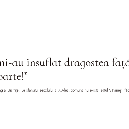
-au insuflat dragostea față 
arte!”
 al Bistriței. La sfârșitul secolului al XIX-lea, comuna nu exista, satul Săvinești