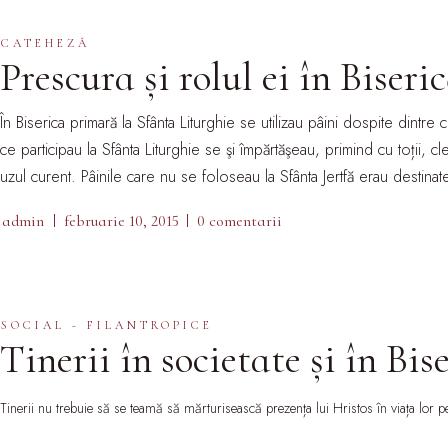
CATEHEZĂ
Prescura și rolul ei în Biseri
În Biserica primară la Sfânta Liturghie se utilizau pâini dospite dintr
ce participau la Sfânta Liturghie se şi împărtăşeau, primind cu toții, c
uzul curent. Pâinile care nu se foloseau la Sfânta Jertfă erau destinat
admin
februarie 10, 2015
0 comentarii
SOCIAL - FILANTROPICE
Tinerii în societate și în Bise
Tinerii nu trebuie să se teamă să mărturisească prezența lui Hristos în viața lor p