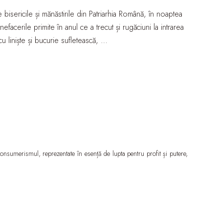
 bisericile și mănăstirile din Patriarhia Română, în noaptea
efacerile primite în anul ce a trecut și rugăciuni la intrarea
u liniște și bucurie sufletească, …
consumerismul, reprezentate în esență de lupta pentru profit și putere,