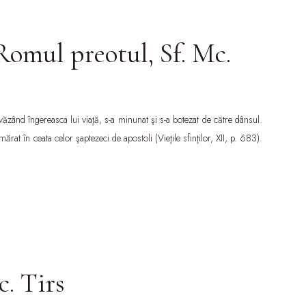
Romul preotul, Sf. Mc.
 văzând îngereasca lui viaţă, s-a minunat şi s-a botezat de către dânsul.
t în ceata celor şaptezeci de apostoli (Vieţile sfinţilor, XII, p. 683).
c. Tirs