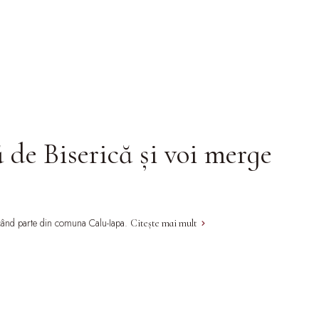
de Biserică și voi merge
 făcând parte din comuna Calu-Iapa.
Citește mai mult