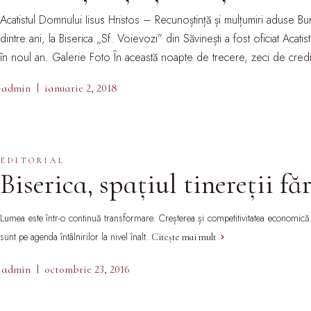
Acatistul Domnului Iisus Hristos – Recunoștință și mulțumiri aduse Bun
dintre ani, la Biserica „Sf. Voievozi” din Săvinești a fost oficiat Acati
în noul an. Galerie Foto În această noapte de trecere, zeci de credinc
admin
ianuarie 2, 2018
EDITORIAL
Biserica, spațiul tinereții f
Lumea este într-o continuă transformare. Creșterea și competitivitatea economică s
sunt pe agenda întâlnirilor la nivel înalt.
Citește mai mult
admin
octombrie 23, 2016