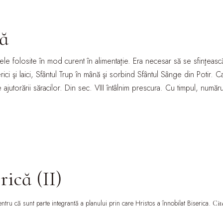
că
e cele folosite în mod curent în alimentaţie. Era necesar să se sfinţea
lerici şi laici, Sfântul Trup în mână şi sorbind Sfântul Sânge din Potir.
e ajutorării săracilor. Din sec. VIII întâlnim prescura. Cu timpul, numă
rică (II)
entru că sunt parte integrantă a planului prin care Hristos a înnobilat Biserica.
Cit