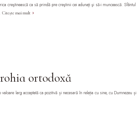
serica creştinească ca să prindă pre creştinii cei adunaţi şi să-i muncească. Sfân
).
Citește mai mult
arohia ortodoxă
ă o valoare larg acceptată ca pozitivă și necesară în relația cu sine, cu Dumnezeu 