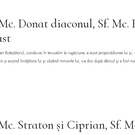
 Mc. Donat diaconul, Sf. Mc. 
ust
Ioan Botezătorul, suindu-se în Ierusalim la rugăciune, a auzit propovăduirea lui şi,
 auzind învăţătura lui şi văzând minunile lui, s-a dus după dânsul şi a fost număra
 Mc. Straton şi Ciprian, Sf. M