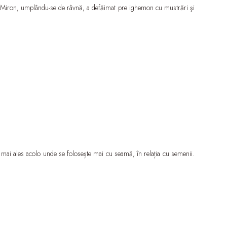
tul Miron, umplându-se de râvnă, a defăimat pre ighemon cu mustrări şi
și mai ales acolo unde se folosește mai cu seamă, în relația cu semenii.