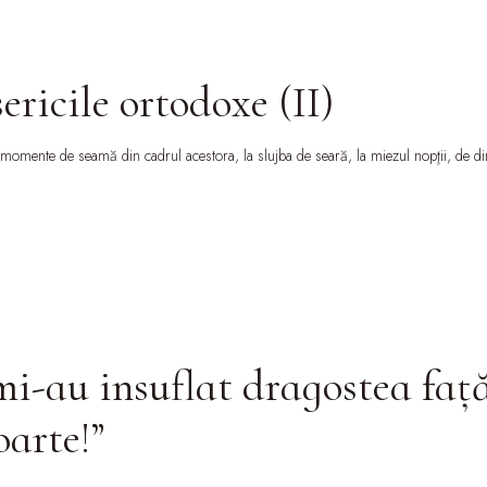
ericile ortodoxe (II)
le momente de seamă din cadrul acestora, la slujba de seară, la miezul nopţii, de dim
-au insuflat dragostea față 
arte!”