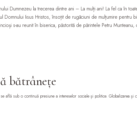
ului Dumnezeu la trecerea dintre ani – La mulți ani! La fel ca în toate
stul Domnului Iisus Hristos, însoțit de rugăciuni de mulțumire pentru bin
ioși s-au reunit în biserica, păstorită de părintele Petru Munteanu, c
ără bătrânețe
e află sub o continuă presiune a intereselor sociale și politice. Globalizarea și 