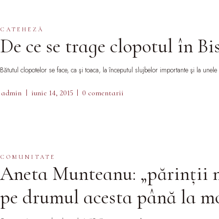
CATEHEZĂ
De ce se trage clopotul în Bis
Bătutul clopotelor se face, ca şi toaca, la începutul slujbelor importante şi la une
admin
iunie 14, 2015
0 comentarii
COMUNITATE
Aneta Munteanu: „părinții mi
pe drumul acesta până la mo