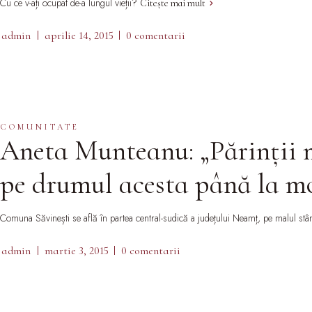
Cu ce v-ați ocupat de-a lungul vieții?
Citește mai mult
admin
aprilie 14, 2015
0 comentarii
COMUNITATE
Aneta Munteanu: „Părinții mi
pe drumul acesta până la mo
Comuna Săvinești se află în partea central-sudică a județului Neamț, pe malul stâng
admin
martie 3, 2015
0 comentarii