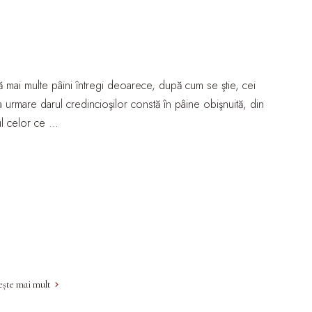
scă mai multe pâini întregi deoarece, după cum se ştie, cei
 Ca urmare darul credincioşilor constă în pâine obişnuită, din
rul celor ce …
ește mai mult